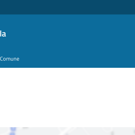
la
il Comune