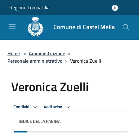
Salta al contenuto principale
Regione Lombardia
Comune di Castel Mella
Home
>
Amministrazione
>
Personale amministrativo
>
Veronica Zuelli
Veronica Zuelli
Condividi
Vedi azioni
INDICE DELLA PAGINA