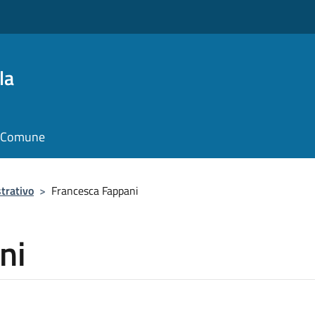
la
il Comune
trativo
>
Francesca Fappani
ni