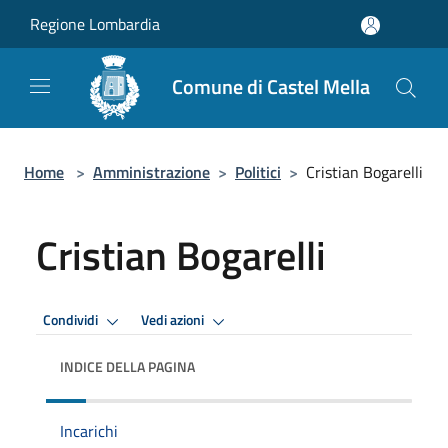
Salta al contenuto principale
Regione Lombardia
Comune di Castel Mella
Home
>
Amministrazione
>
Politici
>
Cristian Bogarelli
Cristian Bogarelli
Condividi
Vedi azioni
INDICE DELLA PAGINA
Incarichi