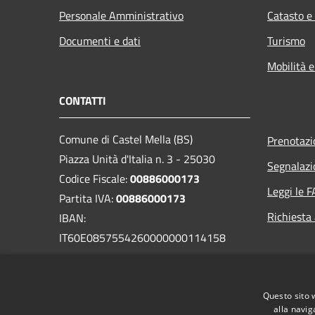
Personale Amministrativo
Catasto e
Documenti e dati
Turismo
Mobilità e
CONTATTI
Comune di Castel Mella (BS)
Prenotaz
Piazza Unità d'Italia n. 3 - 25030
Segnalazi
Codice Fiscale:
00886000173
Leggi le 
Partita IVA:
00886000173
Richiesta
IBAN:
IT60E0857554260000000114158
PEC:
protocollo@pec.comune.castelmella.bs.it
Questo sito 
Centralino Unico: +39 030 2550811
alla navig