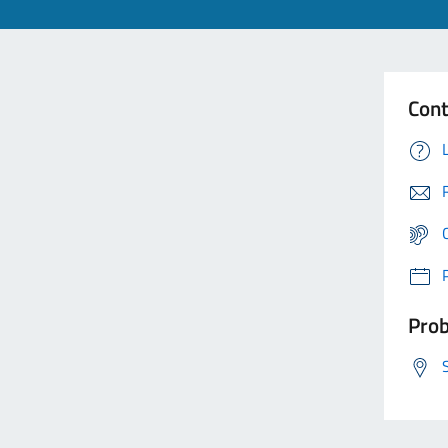
Cont
Prob