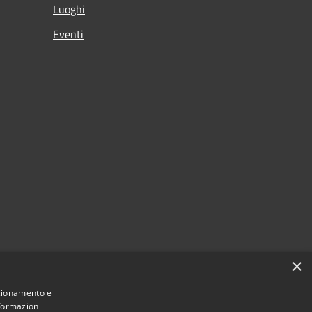
Luoghi
Eventi
×
nzionamento e
nformazioni